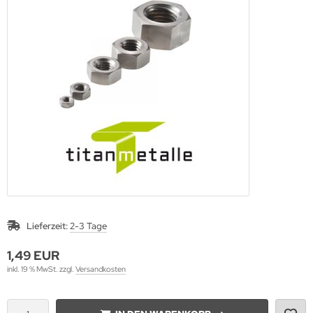
-NK Schraube mit I6K u Fase
-DIN 912 zylindrischer Kopf
-NK Schraube Torx mit Scheibe
-Sitzklemme
Lieferzeit:
2-3 Tage
1,49 EUR
inkl. 19 % MwSt. zzgl.
Versandkosten