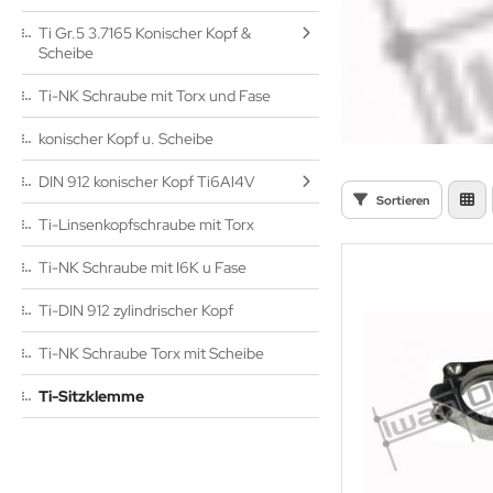
terlagscheibe 3.7035 DIN 125
Ti Gr.5 3.7165 Konischer Kopf &
Scheibe
tan 3.7035 DIN 963
Ti-NK Schraube mit Torx und Fase
cherungsmutter 3.7035 DIN 6926
konischer Kopf u. Scheibe
tan 3.7035 ISO 7380
DIN 912 konischer Kopf Ti6Al4V
Sortieren
tan 3.7035 DIN 1587
Ti-Linsenkopfschraube mit Torx
cherungsmutter 3.7035 DIN 985
Ti-NK Schraube mit I6K u Fase
windestange Titan 3.7035 DIN 975
Ti-DIN 912 zylindrischer Kopf
tan 3.7035 DIN 439
Ti-NK Schraube Torx mit Scheibe
tan 3.7035 DIN 982
Ti-Sitzklemme
tan 3.7035 DIN 315