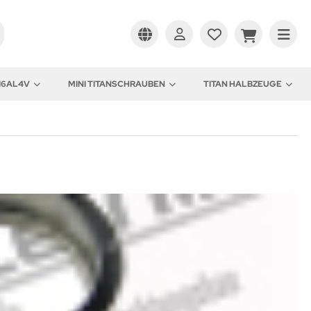
I6AL4V
MINI TITANSCHRAUBEN
TITAN HALBZEUGE