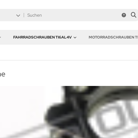
FAHRRADSCHRAUBEN TI6AL4V
MOTORRADSCHRAUBEN T
me