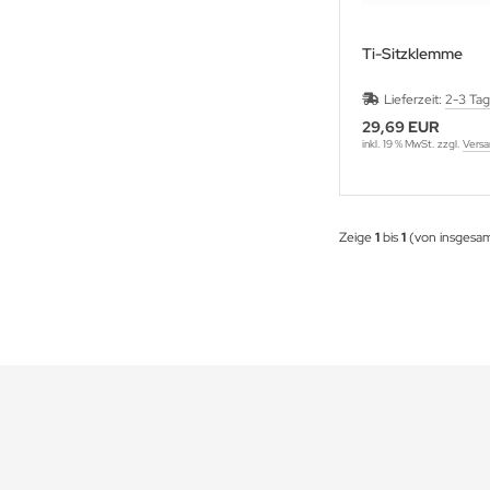
Ti-Sitzklemme
Lieferzeit:
2-3 Ta
29,69 EUR
inkl. 19 % MwSt. zzgl.
Versa
Zeige
1
bis
1
(von insgesa